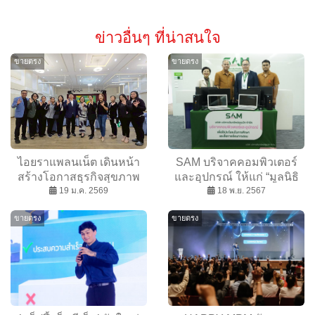
ข่าวอื่นๆ ที่น่าสนใจ
ขายตรง
ขายตรง
ไอยราแพลนเน็ต เดินหน้า
SAM บริจาคคอมพิวเตอร์
สร้างโอกาสธุรกิจสุขภาพ
และอุปกรณ์ ให้แก่ “มูลนิธิ
ในงาน Grand ABO ลำพูน
19 ม.ค. 2569
พระดาบส-รร.บ้านสาโรช
18 พ.ย. 2567
สุรินทร์”
ขายตรง
ขายตรง