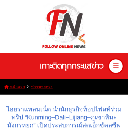
เกาะติดทุกกระแสข่าว
หน้าแรก
ข่าวขายตรง
ไอยราแพลนเน็ต นำนักธุรกิจท็อปไฟลท์ร่วม
ทริป “Kunming–Dali–Lijiang–ภูเขาหิมะ
มังกรหยก” เปิดประสบการณ์สุดเอ็กซ์คลูซีฟ