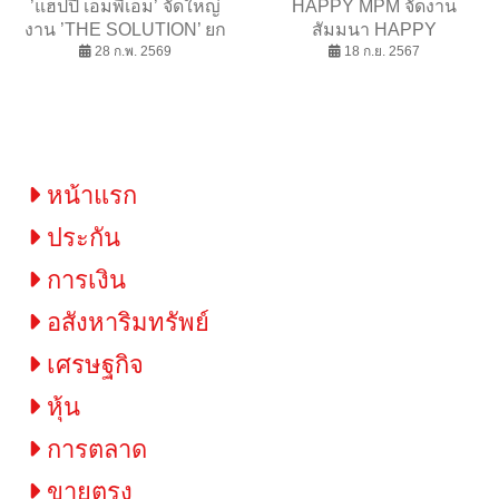
’แฮ็ปปี้ เอ็มพีเอ็ม’ จัดใหญ่
HAPPY MPM จัดงาน
งาน ’THE SOLUTION’ ยก
สัมมนา HAPPY
ระดับศักยภาพนักธุรกิจ
28 ก.พ. 2569
SOLUTION เปิด
18 ก.ย. 2567
ตอกย้ำวิสัยทัศน์สู่การเติบโต
ประสบการณ์สู่ความสำเร็จ
อย่างยั่งยืน
หน้าแรก
ประกัน
การเงิน
อสังหาริมทรัพย์
เศรษฐกิจ
หุ้น
การตลาด
ขายตรง