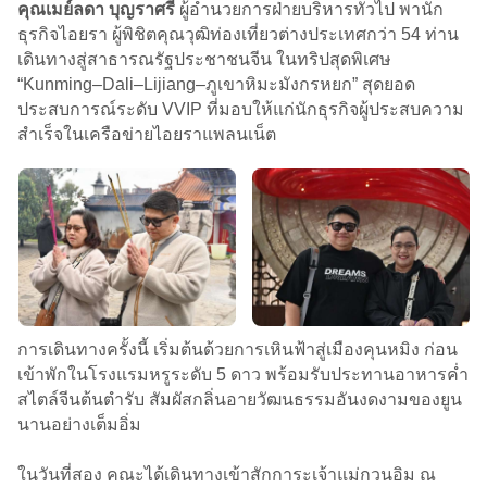
คุณเมย์ลดา บุญราศรี
ผู้อำนวยการฝ่ายบริหารทั่วไป พานัก
ธุรกิจไอยรา ผู้พิชิตคุณวุฒิท่องเที่ยวต่างประเทศกว่า 54 ท่าน
เดินทางสู่สาธารณรัฐประชาชนจีน ในทริปสุดพิเศษ
“Kunming–Dali–Lijiang–ภูเขาหิมะมังกรหยก” สุดยอด
ประสบการณ์ระดับ VVIP ที่มอบให้แก่นักธุรกิจผู้ประสบความ
สำเร็จในเครือข่ายไอยราแพลนเน็ต
การเดินทางครั้งนี้ เริ่มต้นด้วยการเหินฟ้าสู่เมืองคุนหมิง ก่อน
เข้าพักในโรงแรมหรูระดับ 5 ดาว พร้อมรับประทานอาหารค่ำ
สไตล์จีนต้นตำรับ สัมผัสกลิ่นอายวัฒนธรรมอันงดงามของยูน
นานอย่างเต็มอิ่ม
ในวันที่สอง คณะได้เดินทางเข้าสักการะเจ้าแม่กวนอิม ณ