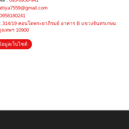
พท์
:
093-6950-941
attiya7559@gmail.com
0958180241
:
314/19 คอนโดพระยาภิรมย์ อาคาร B แขวงจันทรเกษม
รุงเทพฯ 10900
้อมูลเว็บไซต์