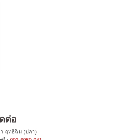
ิดต่อ
ยา ฤทธิฉิม (ปลา)