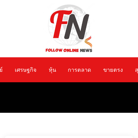
ย์
เศรษฐกิจ
หุ้น
การตลาด
ขายตรง
ส