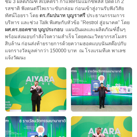
ชิม 3 ผลิตภัณฑ์ สเปคตร้า กาแฟทริมแมกซ์พลัส บัดดี้โก 2
รสชาติ ฟังดนตรีไพเราะขับกล่อม ก่อนเข้าสู่งานรับฟังวิสัย
ทัศน์ไอยรา โดย
ดร.กัมปนาท บุญราศรี
ประธานกรรมการ
บริหาร และช่วง Talk พิเศษกับหัวข้อ "Restrol สู่อนาคต" โดย
ผศ.ดร.ยอดชาย บุญประกอบ
แผนปันผลและผลิตภัณฑ์อื่นๆ
พร้อมส่งมอบกำลังใจความสำเร็จ โดยคณะวิทยากรสโมสร
สิบล้าน ก่อนส่งท้ายรายการด้วยความฮอตแบบนันสต๊อปกับ
แจกรางวัลมูลค่ากว่า 150000 บาท ณ โรงแรมทีเค พาเลซ
แจ้งวัฒนะ