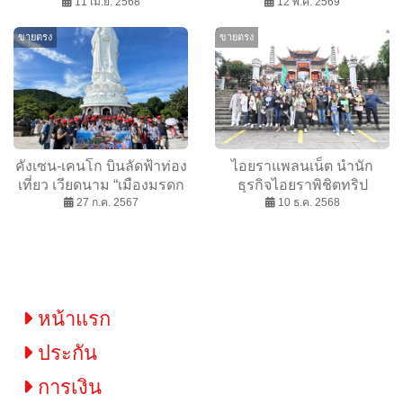
11 เม.ย. 2568
กลับมาเพื่อชนะ
12 พ.ค. 2569
ขายตรง
ขายตรง
คังเซน-เคนโก บินลัดฟ้าท่อง
ไอยราแพลนเน็ต นำนัก
เที่ยว เวียดนาม “เมืองมรดก
ธุรกิจไอยราพิชิตทริป
โลกที่สวยงามและเงียบสงบ”
27 ก.ค. 2567
“Kunming–Dali–Lijiang–
10 ธ.ค. 2568
ภูเขาหิมะมังกรหยก” เปิด
ประสบการณ์สุดเอ็กซ์คลูซีฟ
สัมผัสแดนสวรรค์แห่งเมืองลี
เจียง
หน้าแรก
ประกัน
การเงิน