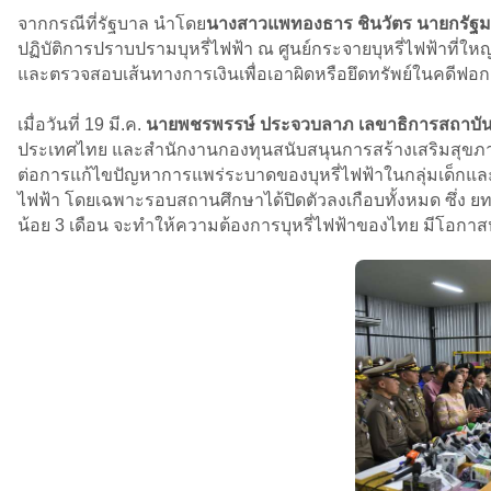
จากกรณีที่รัฐบาล นำโดย
นางสาวแพทองธาร ชินวัตร นายกรัฐม
ปฏิบัติการปราบปรามบุหรี่ไฟฟ้า ณ ศูนย์กระจายบุหรี่ไฟฟ้าที่ใหญ
และตรวจสอบเส้นทางการเงินเพื่อเอาผิดหรือยึดทรัพย์ในคดีฟอ
เมื่อวันที่ 19 มี.ค.
นายพชรพรรษ์ ประจวบลาภ เลขาธิการสถาบันยุ
ประเทศไทย และสำนักงานกองทุนสนับสนุนการสร้างเสริมสุขภา
ต่อการแก้ไขปัญหาการแพร่ระบาดของบุหรี่ไฟฟ้าในกลุ่มเด็กและเย
ไฟฟ้า โดยเฉพาะรอบสถานศึกษาได้ปิดตัวลงเกือบทั้งหมด ซึ่ง 
น้อย 3 เดือน จะทำให้ความต้องการบุหรี่ไฟฟ้าของไทย มีโอกาสหา