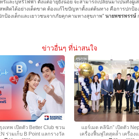
บุหรี่และบุหรี่ไฟฟ้า ตั้งแต่อายุยังน้อย จะสามารถเปลี่ยนมาเป็นทั้
ติดได้อย่างเด็ดขาด ต้องแก้ไขปัญหาตั้งแต่ต้นทาง คือการปกป้องเ
ปเพื่อปกป้องเด็กและเยาวชนจากภัยคุกคามทางสุขภาพ”
นายพชรพรรษ์
ข่าวอื่นๆ ที่น่าสนใจ
สุขภาพ
งเทพ เปิดตัว Better Club ชวน
แอร์เมด คลินิก” เปิดตัว N
 ร่วมเก็บ B Point แลกรางวัล
เครื่องฟื้นฟูไตสุดล้ำ เครื่อ