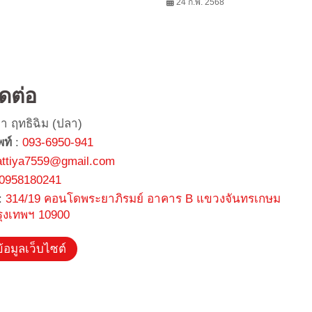
แบบไม่ใช้ยา
Wontechasia Prestige Gala Night
24 ก.พ. 2568
ิดต่อ
ยา ฤทธิฉิม (ปลา)
พท์
:
093-6950-941
attiya7559@gmail.com
0958180241
:
314/19 คอนโดพระยาภิรมย์ อาคาร B แขวงจันทรเกษม
รุงเทพฯ 10900
้อมูลเว็บไซต์