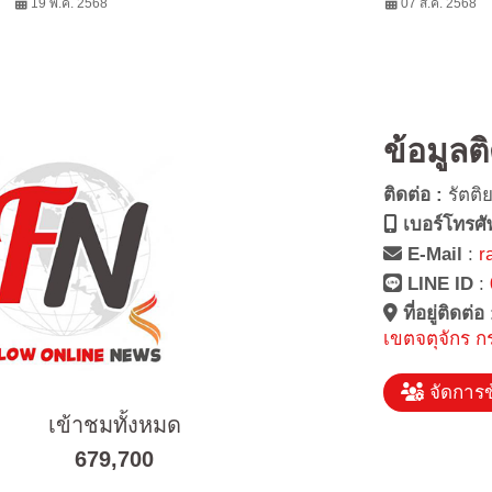
ดูแลสุขภาพ
19 พ.ค. 2568
เทคโนโลยีระดับโลกดูแลไต
07 ส.ค. 2568
ข้อมูลต
ติดต่อ :
รัตติ
เบอร์โทรศั
E-Mail
:
r
LINE ID
:
ที่อยู่ติดต่อ
เขตจตุจักร ก
จัดการข
เข้าชมทั้งหมด
679,700