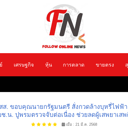
ย์
เศรษฐกิจ
หุ้น
การตลาด
ขายตรง
ส
สส. ขอบคุณนายกรัฐมนตรี สั่งกวดล้างบุหรี่ไฟฟ้า ช
.น. ปูพรมตรวจจับต่อเนื่อง ช่วยลดผู้เสพยาเสพ
เมื่อ : 21 มี.ค. 2568