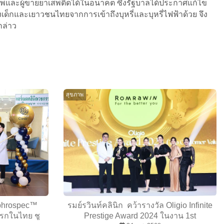
งผู้เสพและผู้ขายยาเสพติดได้ในอนาคต ซึ่งรัฐบาลได้ประกาศแก้ไข
ด็กและเยาวชนไทยจากการเข้าถึงบุหรี่และบุหรี่ไฟฟ้าด้วย จึง
กล่าว
สุขภาพ
ephrospec™
รมย์รวินท์คลินิก คว้ารางวัล Oligio Infinite
งแรกในไทย ชู
Prestige Award 2024 ในงาน 1st