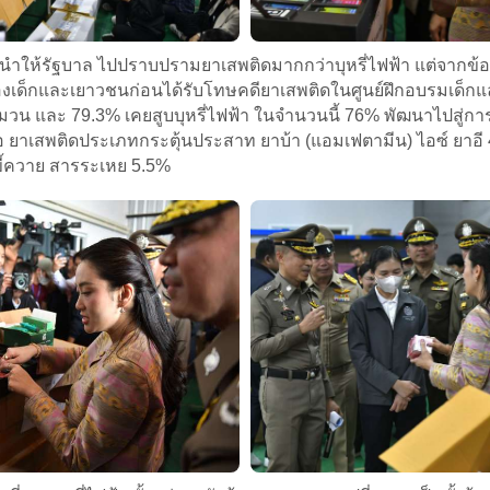
นำให้รัฐบาล ไปปราบปรามยาเสพติดมากกว่าบุหรี่ไฟฟ้า แต่จากข้อม
ของเด็กและเยาวชนก่อนได้รับโทษคดียาเสพติดในศูนย์ฝึกอบรมเด็ก
่มวน และ 79.3% เคยสูบบุหรี่ไฟฟ้า ในจำนวนนี้ 76% พัฒนาไปสู่การใช
าเสพติดประเภทกระตุ้นประสาท ยาบ้า (แอมเฟตามีน) ไอซ์ ยาอี 
ี้ควาย สารระเหย 5.5%