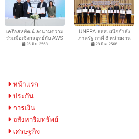
เครือสหพัฒน์ ลงนามความ
UNFPA-สสส. ผนึกกำลัง
ร่วมมือเชิงกลยุทธ์กับ AWS
ภาครัฐ ภาคี 8 หน่วยงาน
มุ่งขับเคลื่อนธุรกิจสู่การ
26 มิ.ย. 2568
ปลดล็อกแพลตฟอร์ม
28 มี.ค. 2568
เปลี่ยนผ่านดิจิทัลอย่างเต็ม
SoSafe เดินหน้ายกระดับ
รูปแบบ
สุขภาพและความปลอดภัย
ผ่านการพัฒนาชีวิตทุกช่วง
วัย สำหรับทุกกลุ่ม ทุกเพศ
และทุกวัย
หน้าแรก
ประกัน
การเงิน
อสังหาริมทรัพย์
เศรษฐกิจ