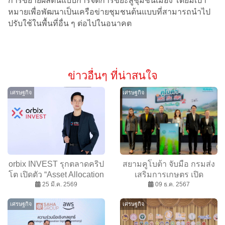
การขยายผลต้นแบบการจัดการขยะสู่ชุมชนเมือง โดยมีเป้า
หมายเพื่อพัฒนาเป็นเครือข่ายชุมชนต้นแบบที่สามารถนำไป
ปรับใช้ในพื้นที่อื่น ๆ ต่อไปในอนาคต
ข่าวอื่นๆ ที่น่าสนใจ
เศรษฐกิจ
เศรษฐกิจ
orbix INVEST รุกตลาดคริป
สยามคูโบต้า จับมือ กรมส่ง
โต เปิดตัว “Asset Allocation
เสริมการเกษตร เปิด
X-Series” 3 กลยุทธ์บริหาร
25 มี.ค. 2569
โครงการ “คูโบต้า กล้า ท้า
09 ธ.ค. 2567
พอร์ตรับมือความผันผวน
ปลูก ปี 2”
เศรษฐกิจ
เศรษฐกิจ