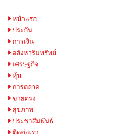
ประกอบการมืออาชีพ”
มาตรฐาน ISCC PLUS ครั้ง
หน้าแรก
แรกในอาเซียน
ประกัน
การเงิน
อสังหาริมทรัพย์
เศรษฐกิจ
หุ้น
การตลาด
ขายตรง
สุขภาพ
ประชาสัมพันธ์
ติดต่อเรา