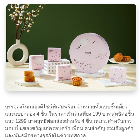
บรรจุลงในกล่องดีไซน์พิเศษพร้อมจำหน่ายทั้งแบบชิ้นเดี่ยว
และแบบกล่อง 4 ชิ้น ในราคาเริ่มต้นเพียง 199 บาทสุทธิต่อชิ้น
และ 1299 บาทสุทธิต่อกล่องสำหรับ 4 ชิ้น เหมาะสำหรับการ
มอบเป็นของขวัญแก่ครอบครัว เพื่อน คนสำคัญ รวมถึงลูกค้า
และพันธมิตรทางธุรกิจในช่วงเทศกาล