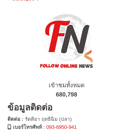
เข้าชมทั้งหมด
680,798
ข้อมูลติดต่อ
ติดต่อ :
รัตติยา ฤทธิฉิม (ปลา)
เบอร์โทรศัพท์
:
093-6950-941