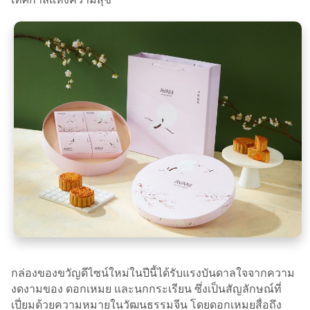
กล่องของขวัญดีไซน์ใหม่ในปีนี้ได้รับแรงบันดาลใจจากความ
งดงามของ ดอกเหมย และนกกระเรียน ซึ่งเป็นสัญลักษณ์ที่
เปี่ยมด้วยความหมายในวัฒนธรรมจีน โดยดอกเหมยสื่อถึง