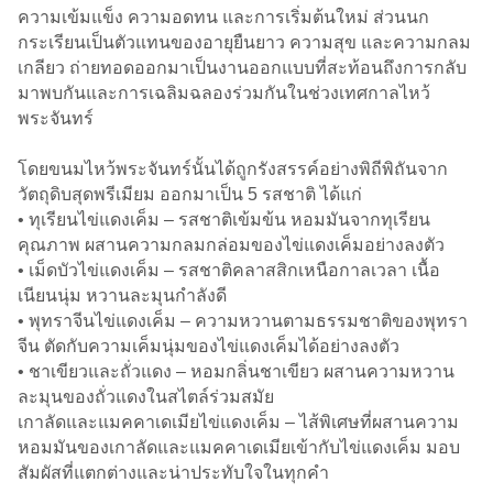
ความเข้มแข็ง ความอดทน และการเริ่มต้นใหม่ ส่วนนก
กระเรียนเป็นตัวแทนของอายุยืนยาว ความสุข และความกลม
เกลียว ถ่ายทอดออกมาเป็นงานออกแบบที่สะท้อนถึงการกลับ
มาพบกันและการเฉลิมฉลองร่วมกันในช่วงเทศกาลไหว้
พระจันทร์
โดยขนมไหว้พระจันทร์นั้นได้ถูกรังสรรค์อย่างพิถีพิถันจาก
วัตถุดิบสุดพรีเมียม ออกมาเป็น 5 รสชาติ ได้แก่
• ทุเรียนไข่แดงเค็ม – รสชาติเข้มข้น หอมมันจากทุเรียน
คุณภาพ ผสานความกลมกล่อมของไข่แดงเค็มอย่างลงตัว
• เม็ดบัวไข่แดงเค็ม – รสชาติคลาสสิกเหนือกาลเวลา เนื้อ
เนียนนุ่ม หวานละมุนกำลังดี
• พุทราจีนไข่แดงเค็ม – ความหวานตามธรรมชาติของพุทรา
จีน ตัดกับความเค็มนุ่มของไข่แดงเค็มได้อย่างลงตัว
• ชาเขียวและถั่วแดง – หอมกลิ่นชาเขียว ผสานความหวาน
ละมุนของถั่วแดงในสไตล์ร่วมสมัย
เกาลัดและแมคคาเดเมียไข่แดงเค็ม – ไส้พิเศษที่ผสานความ
หอมมันของเกาลัดและแมคคาเดเมียเข้ากับไข่แดงเค็ม มอบ
สัมผัสที่แตกต่างและน่าประทับใจในทุกคำ