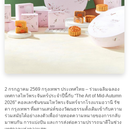
2 กรกฎาคม 2569 กรุงเทพฯ ประเทศไทย – ร่วมเฉลิมฉลอง
เทศกาลไหว้พระจันทร์ประจำปีนี้กับ “The Art of Mid-Autumn
2026” คอลเลกชันขนมไหว้พระจันทร์จากโรงแรมอวานี รัช
ดา กรุงเทพฯ ที่ผสานเสน่ห์ของวัฒนธรรมดั้งเดิมเข้ากับความ
ร่วมสมัยได้อย่างลงตัวเพื่อถ่ายทอดความหมายของการกลับ
มาพบกัน การแบ่งปัน และการส่งต่อความปรารถนาดีในช่วง
เทศกาลแห่งความสุข