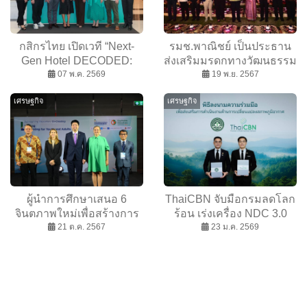
กสิกรไทย เปิดเวที “Next-
รมช.พาณิชย์ เป็นประธาน
Gen Hotel DECODED:
ส่งเสริมมรดกทางวัฒนธรรม
Unlocking 2026” ชี้แนวโน้ม
07 พ.ค. 2569
จ.สมุทรสงคราม “ประเพณี
19 พ.ย. 2567
ธุรกิจโรงแรมปี 2569 เร่ง
ลอยกระทงกาบกล้วย” นำโด
เศรษฐกิจ
เศรษฐกิจ
ปรับรับเศรษฐกิจผันผวน
รนแปรอักษรส่งเสริมการ
เทคโนโลยี และความยั่งยืน
ท่องเที่ยว
ผู้นำการศึกษาเสนอ 6
ThaiCBN จับมือกรมลดโลก
จินตภาพใหม่เพื่อสร้างการ
ร้อน เร่งเครื่อง NDC 3.0
เรียนรู้ตลอดชีวิตแก่เยาวชน
21 ต.ค. 2567
เดินหน้ายกระดับเครือข่าย
23 ม.ค. 2569
และประชากรวัยแรงงาน
ร่วมพาไทยสู่เศรษฐกิจ
คาร์บอนต่ำ