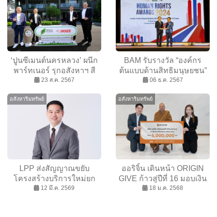
‘ปูนซีเมนต์นครหลวง’ ผนึก
BAM รับรางวัล “องค์กร
พาร์ทเนอร์ รุกอสังหาฯ สี
ต้นแบบด้านสิทธิมนุษยชน”
เขียว ชูนวัตกรรมปูนซีเมนต์-
23 ส.ค. 2567
ประจำปี 2567 ระดับดีเด่น
06 ธ.ค. 2567
คอนกรีตคาร์บอนต่ำ ตั้งเป้า
อสังหาริมทรัพย์
อสังหาริมทรัพย์
ลดคาร์บอนฟุตพริ้นท์ เพื่อ
ธุรกิจ-สิ่งแวดล้อมยั่งยืน
LPP ส่งสัญญาณขยับ
ออริจิ้น เดินหน้า ORIGIN
โครงสร้างบริการใหม่ยก
GIVE ก้าวสู่ปีที่ 16 มอบเงิน
ระดับการดูแลอสังหาฯ
12 มี.ค. 2569
5 ล้านบาท ให้แก่วัดพระบาท
18 ม.ค. 2568
น้ำพุ ร่วมสร้างโอกาสและ
คุณภาพชีวิตที่ดีให้ผู้ป่วยและ