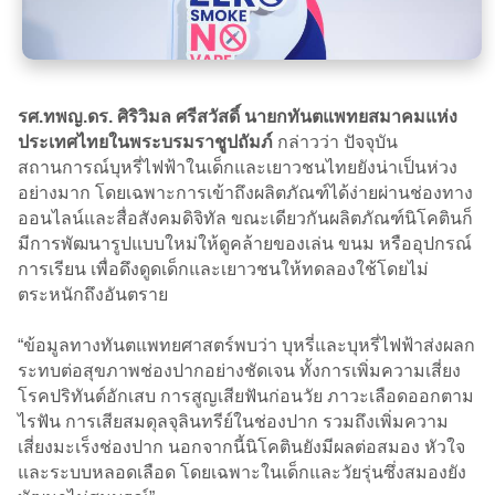
รศ.ทพญ.ดร. ศิริวิมล ศรีสวัสดิ์ นายกทันตแพทยสมาคมแห่ง
ประเทศไทยในพระบรมราชูปถัมภ์
กล่าวว่า ปัจจุบัน
สถานการณ์บุหรี่ไฟฟ้าในเด็กและเยาวชนไทยยังน่าเป็นห่วง
อย่างมาก โดยเฉพาะการเข้าถึงผลิตภัณฑ์ได้ง่ายผ่านช่องทาง
ออนไลน์และสื่อสังคมดิจิทัล ขณะเดียวกันผลิตภัณฑ์นิโคตินก็
มีการพัฒนารูปแบบใหม่ให้ดูคล้ายของเล่น ขนม หรืออุปกรณ์
การเรียน เพื่อดึงดูดเด็กและเยาวชนให้ทดลองใช้โดยไม่
ตระหนักถึงอันตราย
“ข้อมูลทางทันตแพทยศาสตร์พบว่า บุหรี่และบุหรี่ไฟฟ้าส่งผลก
ระทบต่อสุขภาพช่องปากอย่างชัดเจน ทั้งการเพิ่มความเสี่ยง
โรคปริทันต์อักเสบ การสูญเสียฟันก่อนวัย ภาวะเลือดออกตาม
ไรฟัน การเสียสมดุลจุลินทรีย์ในช่องปาก รวมถึงเพิ่มความ
เสี่ยงมะเร็งช่องปาก นอกจากนี้นิโคตินยังมีผลต่อสมอง หัวใจ
และระบบหลอดเลือด โดยเฉพาะในเด็กและวัยรุ่นซึ่งสมองยัง