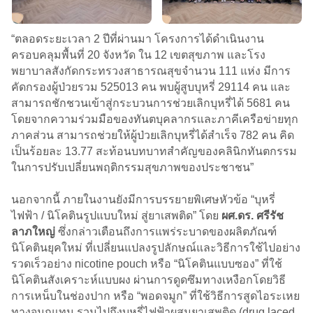
“ตลอดระยะเวลา 2 ปีที่ผ่านมา โครงการได้ดำเนินงาน
ครอบคลุมพื้นที่ 20 จังหวัด ใน 12 เขตสุขภาพ และโรง
พยาบาลสังกัดกระทรวงสาธารณสุขจำนวน 111 แห่ง มีการ
คัดกรองผู้ป่วยรวม 525013 คน พบผู้สูบบุหรี่ 29114 คน และ
สามารถชักชวนเข้าสู่กระบวนการช่วยเลิกบุหรี่ได้ 5681 คน
โดยจากความร่วมมือของทันตบุคลากรและภาคีเครือข่ายทุก
ภาคส่วน สามารถช่วยให้ผู้ป่วยเลิกบุหรี่ได้สำเร็จ 782 คน คิด
เป็นร้อยละ 13.77 สะท้อนบทบาทสำคัญของคลินิกทันตกรรม
ในการปรับเปลี่ยนพฤติกรรมสุขภาพของประชาชน”
นอกจากนี้ ภายในงานยังมีการบรรยายพิเศษหัวข้อ “บุหรี่
ไฟฟ้า / นิโคตินรูปแบบใหม่ สู่ยาเสพติด” โดย
ผศ.ดร. ศรีรัช
ลาภใหญ่
ซึ่งกล่าวเตือนถึงการแพร่ระบาดของผลิตภัณฑ์
นิโคตินยุคใหม่ ที่เปลี่ยนแปลงรูปลักษณ์และวิธีการใช้ไปอย่าง
รวดเร็วอย่าง nicotine pouch หรือ “นิโคตินแบบซอง” ที่ใช้
นิโคตินสังเคราะห์แบบผง ผ่านการดูดซึมทางเหงือกโดยวิธี
การเหน็บในช่องปาก หรือ “พอดจมูก” ที่ใช้วิธีการสูดไอระเหย
ทางจมูกแทน รวมไปถึงบุหรี่ไฟฟ้าผสมยาเสพติด (drug laced