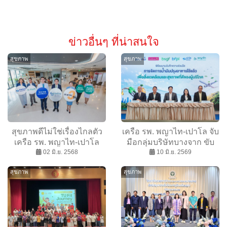
ข่าวอื่นๆ ที่น่าสนใจ
สุขภาพ
สุขภาพ
สุขภาพดีไม่ใช่เรื่องไกลตัว
เครือ รพ. พญาไท-เปาโล จับ
เครือ รพ. พญาไท-เปาโล
มือกลุ่มบริษัทบางจาก ขับ
เปิดแคมเปญ “ดีลช่วยไทย –
02 มิ.ย. 2568
เคลื่อน Sustainable
10 มิ.ย. 2569
สุขภาพดีต่อ ไม่ต้องรอ
Healthcare เปลี่ยน Food
สุขภาพ
สุขภาพ
เศรษฐกิจ” ผ่อน 0% พร้อม
Waste สู่ Future Fuel มุ่งสู่
สิทธิประโยชน์มากมายเพื่อ
Net Zero Healthcare
คนไทยทุกคน
Ecosystem