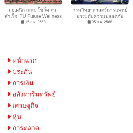
มธ.ผนึก สสส. โชว์ความ
กรมวิทยาศาสตร์การแพทย์
สำเร็จ ‘TU Future Wellness
ยกระดับความปลอดภัย
Fit Journey’ เปลี่ยน
15 ส.ค. 2568
โรงแรมใต้! เสริมความรู้ 3C
05 ก.พ. 2568
พฤติกรรมนักศึกษาสู่สุขภาพ
ป้องกันตัวเรือด-เชื้อโรค
ดี เดินหน้าสู่มหาวิทยาลัยสุข
หนุนท่องเที่ยวมั่นใจ
ภาวะแห่งอนาคต
หน้าแรก
ประกัน
การเงิน
อสังหาริมทรัพย์
เศรษฐกิจ
หุ้น
การตลาด