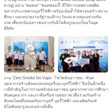
e-cig) อย่าง “พอดเค” “พอดซอมบี้” ที่ใช้การเสพยาเสพติด
หลากประเภทผ่านบุหรี่ไฟฟ้า พร้อมเน้นย้ำให้ครอบครัว สถาน
ศึกษา และหน่วยงานรัฐร่วมเฝ้าระวังและควบคุมอย่างเข้ม
งวด เพื่อปกป้องเยาวชนจากภัยนิโคตินรูปแบบใหม่ในยุค
ดิจิทัล
งาน “Zero Smoke No Vape : โชว์พลังเยาวชน - ทันต
บุคลากรสร้างสังคมปลอดบุหรี่และบุหรี่ไฟฟ้า” จึงเป็นอีกหนึ่ง
เวทีสำคัญในการรวมพลังของเยาวชน บุคลากรทางการศึกษา
ทันตบุคลากร และภาคีเครือข่ายสุขภาพ เพื่อร่วมกันสร้าง
สังคมไทยที่ปลอดภัยจากบุหรี่ บุหรี่ไฟฟ้า และผลิตภัณฑ์
นิโคตินทุกรูปแบบอย่างยั่งยืน