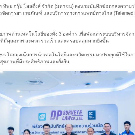
ริษัท ทิพย กรุ๊ป โฮลดิ้งส์ จำกัด (มหาชน) ลงนามบันทึกข้อตกลงความ
รบริหารจัดการยา เวชภัณฑ์ และบริการทางการแพทย์ทางไกล (Telem
ศักยภาพด้านเทคโนโลยีของทั้ง 3 องค์กร เพื่อพัฒนาระบบบริหารจ
ี่มีคุณภาพ สะดวก รวดเร็ว และครอบคลุมมากยิ่งขึ้น
lness โดยมุ่งเน้นการนำเทคโนโลยีและนวัตกรรมมาประยุกต์ใช้ในก
ขภาพที่มีประสิทธิภาพและยั่งยืน