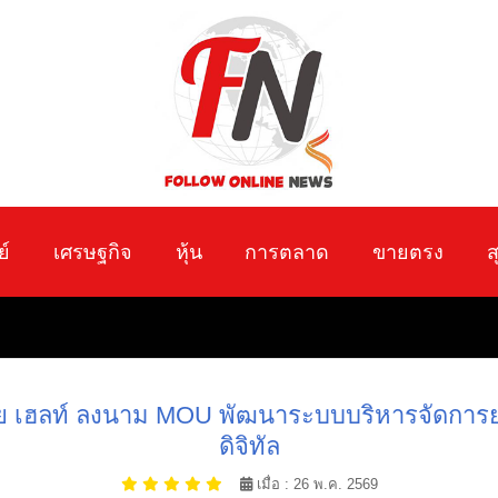
ย์
เศรษฐกิจ
หุ้น
การตลาด
ขายตรง
ส
ชัย เฮลท์ ลงนาม MOU พัฒนาระบบบริหารจัดการ
ดิจิทัล
เมื่อ : 26 พ.ค. 2569