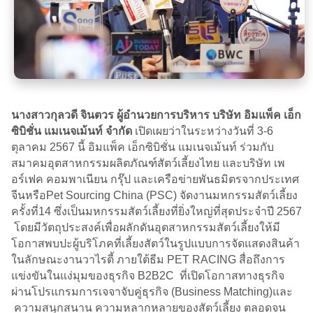
นางสาวกุลวดี จินตวร ผู้อำนวยการบริหาร บริษัท อิมแพ็ค เอ็ก
ซิบิชั่น แมเนจเม้นท์ จำกัด
เปิดเผยว่าในระหว่างวันที่ 3-6
ตุลาคม 2567 นี้ อิมแพ็ค เอ็กซิบิชั่น แมเนจเม้นท์ ร่วมกับ
สมาคมอุตสาหกรรมผลิตภัณฑ์สัตว์เลี้ยงไทย และบริษัท เพ
อร์เฟค คอมพาเนียน กรุ๊ป และเครือข่ายพันธมิตรจากประเทศ
จีนหรือPet Sourcing China (PSC) จัดงานมหกรรมสัตว์เลี้ยง
ครั้งที่14 ซึ่งเป็นมหกรรมสัตว์เลี้ยงที่ยิ่งใหญ่ที่สุดประจำปี 2567
โดยมีวัตถุประสงค์เพื่อผลักดันอุตสาหกรรมสัตว์เลี้ยงให้มี
โอกาสพบปะผู้บริโภคที่เลี้ยงสัตว์ในรูปแบบการจัดแสดงสินค้า
ในลักษณะงานวาไรตี้ ภายใต้ธีม PET RACING สื่อถึงการ
แข่งขันในแง่มุมของธุรกิจ B2B2C ที่เปิดโอกาสทางธุรกิจ
ผ่านโปรแกรมการเจจาจับคู่ธุรกิจ (Business Matching)และ
ความสนุกสนาน ความหลากหลายของสัตว์เลี้ยง ตลอดจน