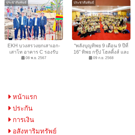
ประชาสัมพันธ์
ประชาสัมพันธ์
พระเจ้าอยู่หัว เนื่องใน
โอกาสเฉลิม
พระชนมพรรษา 73 พรรษา
ตลอดเดือนกรกฎาคม 2568
EKH บวงสรวงยกเสาเอก-
“พลังบุญทิพย 9 เดือน 9 ปีที่
เสาโท อาคาร C รองรับ
16” ทิพย กรุ๊ป โฮลดิ้งส์ และ
จำนวนผู้ป่วยเพิ่ม
08 พ.ย. 2567
ทิพยประกันภัย นำคณะผู้ถือ
09 ก.ย. 2568
หุ้นร่วมสร้างบุญมหากุศล
หน้าแรก
ประกัน
การเงิน
อสังหาริมทรัพย์