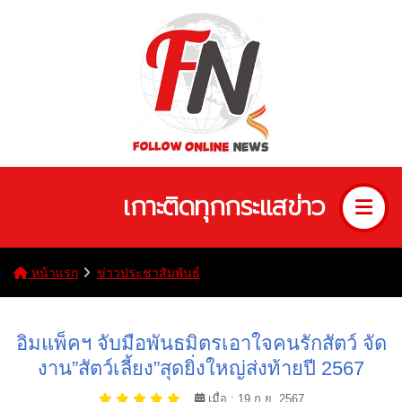
เกาะติดทุกกระแสข่าว
หน้าแรก
ข่าวประชาสัมพันธ์
อิมแพ็คฯ จับมือพันธมิตรเอาใจคนรักสัตว์ จัด
งาน”สัตว์เลี้ยง”สุดยิ่งใหญ่ส่งท้ายปี 2567
เมื่อ : 19 ก.ย. 2567