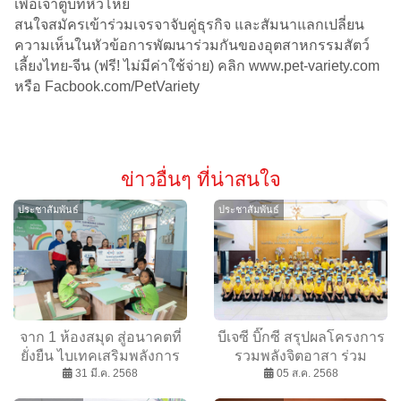
เพื่อเจ้าตูบที่หิวโหย
สนใจสมัครเข้าร่วมเจรจาจับคู่ธุรกิจ และสัมนาแลกเปลี่ยน
ความเห็นในหัวข้อการพัฒนาร่วมกันของอุตสาหกรรมสัตว์
เลี้ยงไทย-จีน (ฟรี! ไม่มีค่าใช้จ่าย) คลิก www.pet-variety.com
หรือ Facbook.com/PetVariety
ข่าวอื่นๆ ที่น่าสนใจ
ประชาสัมพันธ์
ประชาสัมพันธ์
จาก 1 ห้องสมุด สู่อนาคตที่
บีเจซี บิ๊กซี สรุปผลโครงการ
ยั่งยืน ไบเทคเสริมพลังการ
รวมพลังจิตอาสา ร่วม
เรียนรู้เพื่อเด็กและชุมชน
31 มี.ค. 2568
กิจกรรมน้อมถวายพระราช
05 ส.ค. 2568
กุศล แด่พระบาทสมเด็จ