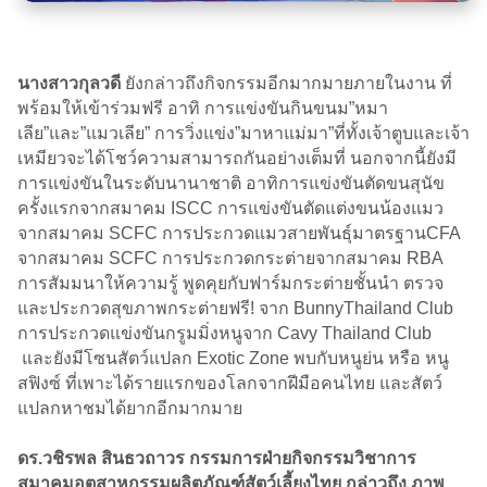
นางสาวกุลวดี
ยังกล่าวถึงกิจกรรมอีกมากมายภายในงาน ที่
พร้อมให้เข้าร่วมฟรี อาทิ การแข่งขันกินขนม”หมา
เลีย”และ”แมวเลีย” การวิ่งแข่ง”มาหาแม่มา”ที่ทั้งเจ้าตูบและเจ้า
เหมียวจะได้โชว์ความสามารถกันอย่างเต็มที่ นอกจากนี้ยังมี
การแข่งขันในระดับนานาชาติ อาทิการแข่งขันตัดขนสุนัข
ครั้งแรกจากสมาคม ISCC การแข่งขันตัดแต่งขนน้องแมว
จากสมาคม SCFC การประกวดแมวสายพันธุ์มาตรฐานCFA
จากสมาคม SCFC การประกวดกระต่ายจากสมาคม RBA
การสัมมนาให้ความรู้ พูดคุยกับฟาร์มกระต่ายชั้นนำ ตรวจ
และประกวดสุขภาพกระต่ายฟรี! จาก BunnyThailand Club
การประกวดแข่งขันกรูมมิ่งหนูจาก Cavy Thailand Club
และยังมีโซนสัตว์แปลก Exotic Zone พบกับหนูย่น หรือ หนู
สฟิงซ์ ที่เพาะได้รายแรกของโลกจากฝีมือคนไทย และสัตว์
แปลกหาชมได้ยากอีกมากมาย
ดร.วชิรพล สินธวถาวร กรรมการฝ่ายกิจกรรมวิชาการ
สมาคมอุตสาหกรรมผลิตภัณฑ์สัตว์เลี้ยงไทย กล่าวถึง ภาพ