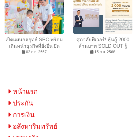
แผนพัฒนาพลังงานชาติ
เปิดแผนกลยุทธ์ SPC พร้อม
ศุภาลัยฟีเวอร์! หุ้นกู้ 2000
เดินหน้าธุรกิจที่ยั่งยืน ยึด
ล้านบาท SOLD OUT ผู้
หลัก 3 ด้าน สิ่งแวดล้อม-
02 ก.ย. 2567
ลงทุนสถาบันให้ความสนใจ
15 ก.ย. 2568
สังคม-ธรรมาภิบาล สอดรับ
คับคั่ง
เทรนด์ ESG
หน้าแรก
ประกัน
การเงิน
อสังหาริมทรัพย์