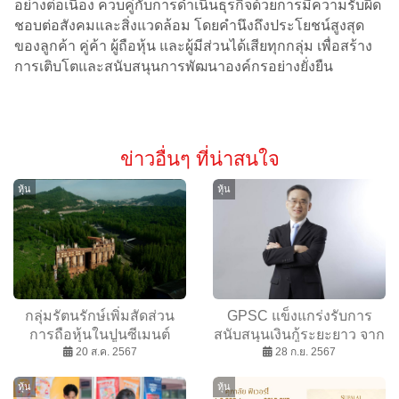
อย่างต่อเนื่อง ควบคู่กับการดำเนินธุรกิจด้วยการมีความรับผิด
ชอบต่อสังคมและสิ่งแวดล้อม โดยคำนึงถึงประโยชน์สูงสุด
ของลูกค้า คู่ค้า ผู้ถือหุ้น และผู้มีส่วนได้เสียทุกกลุ่ม เพื่อสร้าง
การเติบโตและสนับสนุนการพัฒนาองค์กรอย่างยั่งยืน
ข่าวอื่นๆ ที่น่าสนใจ
หุ้น
หุ้น
กลุ่มรัตนรักษ์เพิ่มสัดส่วน
GPSC แข็งแกร่งรับการ
การถือหุ้นในปูนซีเมนต์
สนับสนุนเงินกู้ระยะยาว จาก
นครหลวง
20 ส.ค. 2567
3 แบงค์รัฐ-เอกชน มูลค่า 7
28 ก.ย. 2567
พัน ลบ. รุกพลังงานสะอาด
หุ้น
หุ้น
ตอบโจทย์ Net Zero รองรับ