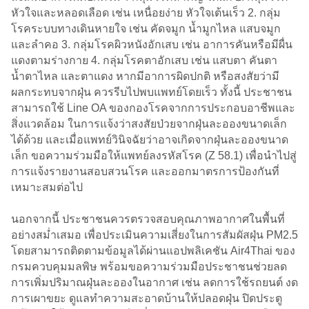
หัวใจและหลอดเลือด เช่น เหนื่อยง่าย หัวใจเต้นเร็ว 2. กลุ่ม
โรคระบบทางเดินหายใจ เช่น คัดจมูก น้ำมูกไหล แสบจมูก
และลำคอ 3. กลุ่มโรคผิวหนังอักเสบ เช่น อาการคันหรือมีผื่น
แดงตามร่างกาย 4. กลุ่มโรคตาอักเสบ เช่น แสบตา คันตา
น้ำตาไหล และตาแดง หากมีอาการผิดปกติ หรือสงสัยว่ามี
ผลกระทบจากฝุ่น ควรรีบไปพบแพทย์โดยเร็ว ทั้งนี้ ประชาชน
สามารถใช้ Line OA ของกองโรคจากการประกอบอาชีพและ
สิ่งแวดล้อม ในการแจ้งว่าสงสัยป่วยจากฝุ่นละอองขนาดเล็ก
ได้ด้วย และเมื่อแพทย์วินิจฉัยว่าอาจเกิดจากฝุ่นละอองขนาด
เล็ก ขอความร่วมมือให้แพทย์ลงรหัสโรค (Z 58.1) เพื่อนำไปสู่
การแจ้งรายงานสอบสวนโรค และออกมาตรการป้องกันที่
เหมาะสมต่อไป
นอกจากนี้ ประชาชนควรตรวจสอบคุณภาพอากาศในพื้นที่
อย่างสม่ำเสมอ เพื่อประเมินความเสี่ยงในการสัมผัสฝุ่น PM2.5
โดยสามารถติดตามข้อมูลได้ผ่านแอปพลิเคชัน Air4Thai ของ
กรมควบคุมมลพิษ พร้อมขอความร่วมมือประชาชนช่วยลด
การเพิ่มปริมาณฝุ่นละอองในอากาศ เช่น ลดการใช้รถยนต์ งด
การเผาขยะ ดูแลทำความสะอาดบ้านให้ปลอดฝุ่น ปิดประตู