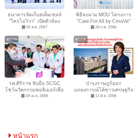
ธนาคารจัดเก็บสเต็มเซลล์
พิธีลงนาม MOU โครงการ
“ไครโอวิวา” เปิดตัวห้อง
“Care For All by CeraVe”
ปฏิบัติการระดับ “World
05 ส.ค. 2567
จับมือภาครัฐและเอ็นจีโอ
28 ก.พ. 2568
Class” ตอบโจทย์การผลิต
ร่วมอาสาสร้างผิวสุขภาพดี
สุขภาพ
สุขภาพ
“ผลิตภัณฑ์ยาใหม่” รองรับ
ให้กลุ่มเปราะบางและผู้สูง
การผลิตเพิ่มขึ้นถึงระดับ 5
อายุในประเทศไทย
แสนล้านเซลล์ต่อปี
รพ.ศิริราช จับมือ SCGC
บำรุงราษฎร์ออก
โชว์นวัตกรรมพอลิเมอร์เพื่อ
แถลงการณ์โต้ข่าวเศรษฐกิจ
การแพทย์และโครงการด้าน
29 เม.ย. 2568
ซวนเซ ยันภาพรวมบริการ
13 มิ.ย. 2568
เศรษฐกิจหมุนเวียน ในงาน
ยังแข็งแกร่ง
SiCOE Forum 2025 ขับ
เคลื่อนการแพทย์ไทยสู่ความ
ยั่งยืน
หน้าแรก