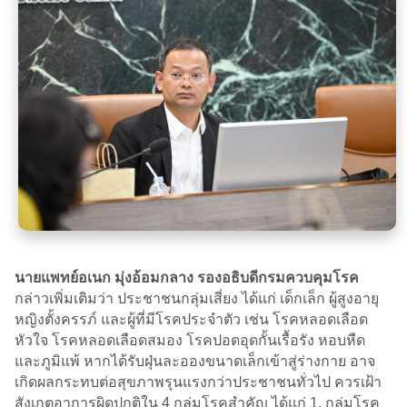
นายแพทย์อเนก มุ่งอ้อมกลาง รองอธิบดีกรมควบคุมโรค
กล่าวเพิ่มเติมว่า ประชาชนกลุ่มเสี่ยง ได้แก่ เด็กเล็ก ผู้สูงอายุ
หญิงตั้งครรภ์ และผู้ที่มีโรคประจำตัว เช่น โรคหลอดเลือด
หัวใจ โรคหลอดเลือดสมอง โรคปอดอุดกั้นเรื้อรัง หอบหืด
และภูมิแพ้ หากได้รับฝุ่นละอองขนาดเล็กเข้าสู่ร่างกาย อาจ
เกิดผลกระทบต่อสุขภาพรุนแรงกว่าประชาชนทั่วไป ควรเฝ้า
สังเกตอาการผิดปกติใน 4 กลุ่มโรคสำคัญ ได้แก่ 1. กลุ่มโรค