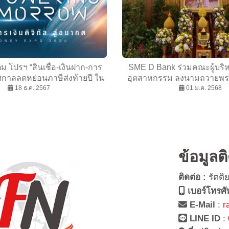
็ม โปรฯ “สินเชื่อ-เงินฝาก-การ
SME D Bank ร่วมคณะผู้บร
ศกาลลดหย่อนภาษีส่งท้ายปี ใน
อุตสาหกรรม ลงนามถวายพ
ey Expo Year End 2024
18 ธ.ค. 2567
สมเด็จพระเจ้าอยู่หัว และสมเด
01 ม.ค. 2568
พระบรมราชินี เนื่องในโอกาสว
พุทธศักราช 256
ข้อมูลต
ติดต่อ :
รัตติ
เบอร์โทรศั
E-Mail
:
r
LINE ID
: