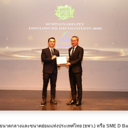
กิจขนาดกลางและขนาดย่อมแห่งประเทศไทย (ธพว.) หรือ SME D B