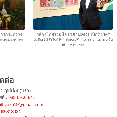
ิหารกระทรวง
กสิกรไทยร่วมมือ POP MART เปิดตัวบัตร
ระพรพระบาท
เดบิต CRYBABY บัตรเดบิตแบบกล่องสุ่มครั้ง
็จพระนางเจ้าฯ
แรกในไทยตอกย้ำความเป็นผู้นำบัตรลายคา
13 พ.ค. 2568
ันขึ้นปีใหม่
แรกเตอร์
8
ิดต่อ
ยา ฤทธิฉิม (ปลา)
พท์
:
093-6950-941
attiya7559@gmail.com
0958180241