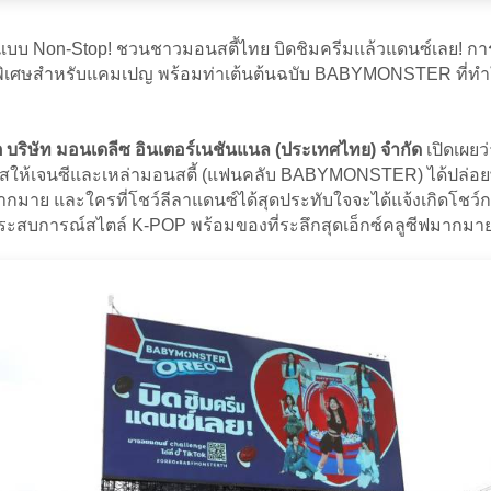
Stop! ชวนชาวมอนสตี้ไทย บิดชิมครีมแล้วแดนซ์เลย! การเปิดตัวค
งพิเศษสำหรับแคมเปญ พร้อมท่าเต้นต้นฉบับ BABYMONSTER ที่ท
สกิต บริษัท มอนเดลีซ อินเตอร์เนชันแนล (ประเทศไทย) จำกัด
เปิดเผ
ห้เจนซีและเหล่ามอนสตี้ (แฟนคลับ BABYMONSTER) ได้ปล่อยพลัง
กมาย และใครที่โชว์ลีลาแดนซ์ได้สุดประทับใจจะได้แจ้งเกิดโชว์ก
ิปเปิดประสบการณ์สไตล์ K-POP พร้อมของที่ระลึกสุดเอ็กซ์คลูซีฟมากม