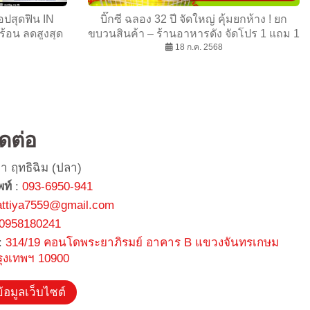
้อปสุดฟิน IN
บิ๊กซี ฉลอง 32 ปี จัดใหญ่ คุ้มยกห้าง ! ยก
้อน ลดสูงสุด
ขบวนสินค้า – ร้านอาหารดัง จัดโปร 1 แถม 1
น 2568
แบบที่ไม่เคยมีมาก่อน
18 ก.ค. 2568
ิดต่อ
ยา ฤทธิฉิม (ปลา)
พท์
:
093-6950-941
attiya7559@gmail.com
0958180241
:
314/19 คอนโดพระยาภิรมย์ อาคาร B แขวงจันทรเกษม
รุงเทพฯ 10900
้อมูลเว็บไซต์