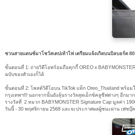
ชวนสายแดนซ์มาโชว์สเตปเท้าไฟ เตรียมแจ้งเกิดบนบิลบอร์ด 80 แ
ขั้นตอนที่ 1: ถ่ายวิดีโอพร้อมถือคุกกี้ OREO x BABYMON
ฉบับของตัวเองก็ได้
ขั้นตอนที่ 2: โพสต์วิดีโอบน TikTok แท็ก Oreo_Thailand
กรุงเทพฯ!!! นอกจากนั้นยังลุ้นรางวัลสุดเอ็กซ์คลูซีฟต่างๆ อีกมาก
รางวัลที่ 2 หมวก BABYMONSTER Signature Cap มูลค่า 1900
วันนี้ - 30 พฤศจิกายน 2568 และจะประกาศผลผู้ชนะผ่าน เฟซบุ๊