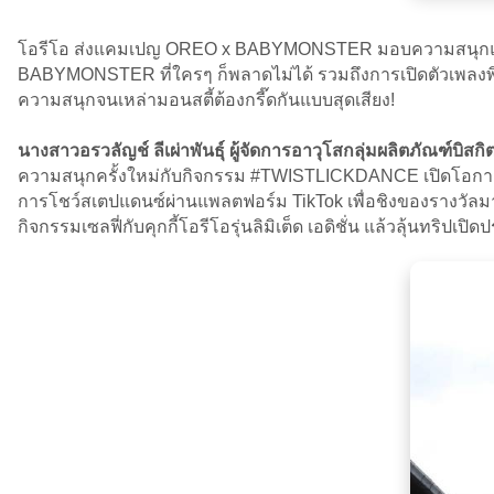
โอรีโอ ส่งแคมเปญ OREO x BABYMONSTER มอบความสนุกแบบ Non-
BABYMONSTER ที่ใครๆ ก็พลาดไม่ได้ รวมถึงการเปิดตัวเพล
ความสนุกจนเหล่ามอนสตี้ต้องกรี๊ดกันแบบสุดเสียง!
นางสาวอรวลัญช์ ลีเผ่าพันธุ์ ผู้จัดการอาวุโสกลุ่มผลิตภัณฑ์บิ
ความสนุกครั้งใหม่กับกิจกรรม #TWISTLICKDANCE เปิดโอกาสใ
การโชว์สเตปแดนซ์ผ่านแพลตฟอร์ม TikTok เพื่อชิงของรางวัลมา
กิจกรรมเซลฟี่กับคุกกี้โอรีโอรุ่นลิมิเต็ด เอดิชั่น แล้วลุ้นทร