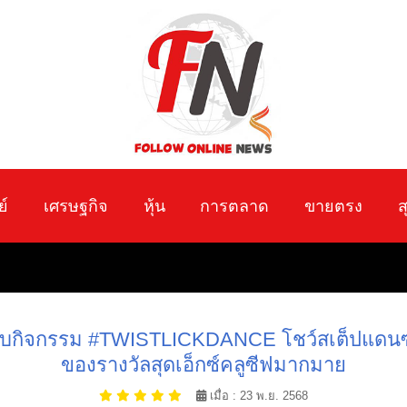
ย์
เศรษฐกิจ
หุ้น
การตลาด
ขายตรง
ส
รม #TWISTLICKDANCE โชว์สเต็ปแดนซ์ - เซลฟี
ของรางวัลสุดเอ็กซ์คลูซีฟมากมาย
เมื่อ : 23 พ.ย. 2568