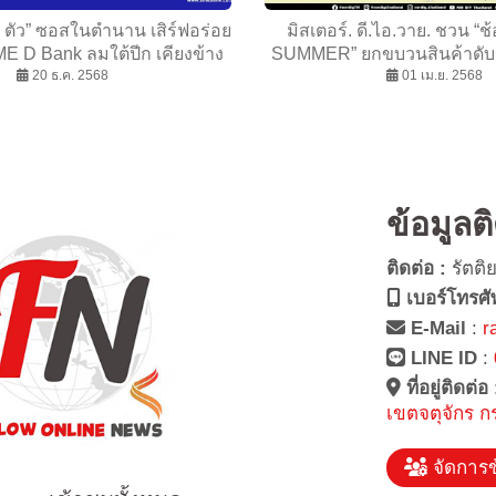
 ตัว” ซอสในตำนาน เสิร์ฟอร่อย
มิสเตอร์. ดี.ไอ.วาย. ชวน “ช
ME D Bank ลมใต้ปีก เคียงข้าง
SUMMER” ยกขบวนสินค้าดับร
ดันให้เพนกวินบินได้!!
20 ธ.ค. 2568
50% ตลอดเดือนเมษาย
01 เม.ย. 2568
ข้อมูลต
ติดต่อ :
รัตติ
เบอร์โทรศั
E-Mail
:
r
LINE ID
:
ที่อยู่ติดต่อ
เขตจตุจักร ก
จัดการข