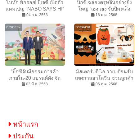
โบทัก พักรอย! บีเจซี เปิดตัว
บิ๊กซี ฉลองตรุษจีนอย่างยิ่ง
แคมเปญ “NABO SAYS HI”
ใหญ่ “เฮง เฮง รับปีมะเส็ง
สุดจึ้ง ดึงดาราตัวท็อป “เบล
04 ก.พ. 2568
ช้อปครบจบที่บิ๊กซี” ขนทัพ
16 ม.ค. 2568
ล่า ราณี” ให้มา SAYS HI ไป
สินค้ากว่า 1000 รายการ ลด
การตลาด
การตลาด
พร้อม ๆ กัน
สูงสุด 50% มั่นใจยอดขาย
โตกว่า 1180 ล้านบาท
”บิ๊กซีจับมือกรมการค้า
มิสเตอร์. ดี.ไอ.วาย. ต้อนรับ
ภายใน-20 แบรนด์ดัง จัด
เทศกาลฮาโลวีน ชวนลูกค้า
แคมเปญ ‘ข้าวถุงร่วมใจ’
03 มี.ค. 2568
ชอปมันส์เทศกาลปล่อยผีกับ
06 ต.ค. 2568
ครั้งที่ 17 ส่งข้าวคุณภาพ
สินค้าราคาคุ้มไม่มีหลอก
ราคาสุดพิเศษทั่วไทย!”
หน้าแรก
ประกัน