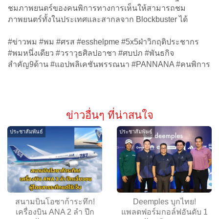
ชมภาพยนตร์ของคนพิการทางการเห็นให้สามารถชม
ภาพยนตร์ทั้งในประเทศและสากลจาก Blockbuster ได้
#ข่าวพม #พม #ศรส #esshelpme #5x5ฝ่าวิกฤติประชากร
#พมหนึ่งเดียว #วราวุธศิลปอาชา #ศบปภ #พันธกิจ
สำคัญ9ด้าน #แอปพลิเคชันพรรณนา #PANNANA #คนพิการ
ข่าวอื่นๆ ที่น่าสนใจ
ประชาสัมพันธ์
ประชาสัมพันธ์
สนามบินโอซาก้าระทึก!
Deemples บุกไทย!
เครื่องบิน ANA 2 ลำ ปีก
แพลตฟอร์มกอล์ฟอันดับ 1