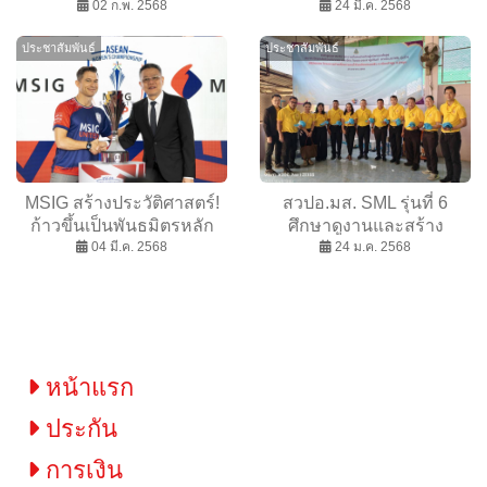
เฉี่ยวชน ผู้โดยสารระทึกแต่
02 ก.พ. 2568
แห่งอาเซียน เปิดตัวยิ่งใหญ่
24 มี.ค. 2568
ไร้เจ็บ
ประชาสัมพันธ์
ประชาสัมพันธ์
MSIG สร้างประวัติศาสตร์!
สวปอ.มส. SML รุ่นที่ 6
ก้าวขึ้นเป็นพันธมิตรหลัก
ศึกษาดูงานและสร้าง
รายแรกของ ASEAN
04 มี.ค. 2568
มิตรภาพสู่การพัฒนาชาติ
24 ม.ค. 2568
Women’s Championship
อย่างยั่งยืน
พร้อมเปลี่ยนชื่อเป็น ASEAN
MSIG Serenity Cup™ เดิน
หน้าปฏิวัติวงการฟุตบอล
หญิงในภูมิภาค!
หน้าแรก
ประกัน
การเงิน