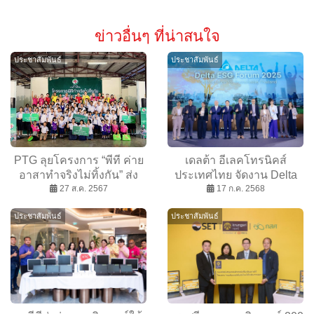
ข่าวอื่นๆ ที่น่าสนใจ
ประชาสัมพันธ์
ประชาสัมพันธ์
PTG ลุยโครงการ “พีที ค่าย
เดลต้า อีเลคโทรนิคส์
อาสาทำจริงไม่ทิ้งกัน” ส่ง
ประเทศไทย จัดงาน Delta
เสริมคุณภาพชีวิตชุมชน
27 ส.ค. 2567
ESG Forum 2025 เพื่อร่วม
17 ก.ค. 2568
ต.หนองอิรุณ อ.บ้านบึง
กำหนดทิศทางสู่ประเทศไทย
ประชาสัมพันธ์
ประชาสัมพันธ์
จ.ชลบุรี ให้ “อยู่ดีมีสุข”
ที่ยั่งยืนและเท่าเทียมยิ่งขึ้น