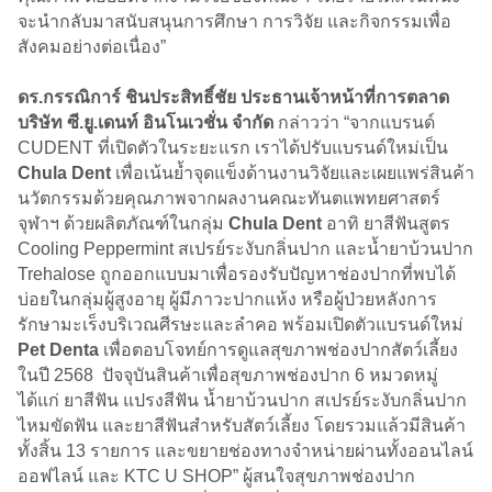
จะนำกลับมาสนับสนุนการศึกษา การวิจัย และกิจกรรมเพื่อ
สังคมอย่างต่อเนื่อง”
ดร.กรรณิการ์ ชินประสิทธิ์ชัย
ประธานเจ้าหน้าที่การตลาด
บริษัท ซี.ยู.เดนท์ อินโนเวชั่น จำกัด
กล่าวว่า “จากแบรนด์
CUDENT ที่เปิดตัวในระยะแรก เราได้ปรับแบรนด์ใหม่เป็น
Chula Dent
เพื่อเน้นย้ำจุดแข็งด้านงานวิจัยและเผยแพร่สินค้า
นวัตกรรมด้วยคุณภาพจากผลงานคณะทันตแพทยศาสตร์
จุฬาฯ​ ด้วยผลิตภัณฑ์ในกลุ่ม
Chula Dent
อาทิ ยาสีฟันสูตร
Cooling Peppermint สเปรย์ระงับกลิ่นปาก และน้ำยาบ้วนปาก
Trehalose ถูกออกแบบมาเพื่อรองรับปัญหาช่องปากที่พบได้
บ่อยในกลุ่มผู้สูงอายุ ผู้มีภาวะปากแห้ง หรือผู้ป่วยหลังการ
รักษามะเร็งบริเวณศีรษะและลำคอ พร้อมเปิดตัวแบรนด์ใหม่
Pet Denta
เพื่อตอบโจทย์การดูแลสุขภาพช่องปากสัตว์เลี้ยง
ในปี 2568 ปัจจุบันสินค้าเพื่อสุขภาพช่องปาก 6 หมวดหมู่
ได้แก่ ยาสีฟัน แปรงสีฟัน น้ำยาบ้วนปาก สเปรย์ระงับกลิ่นปาก
ไหมขัดฟัน และยาสีฟันสำหรับสัตว์เลี้ยง โดยรวมแล้วมีสินค้า
ทั้งสิ้น 13 รายการ และขยายช่องทางจำหน่ายผ่านทั้งออนไลน์
ออฟไลน์ และ KTC U SHOP” ผู้สนใจสุขภาพช่องปาก