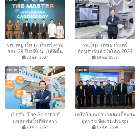
สุขภาพ
สุขภาพ
รพ. พญาไท นวมินทร์ ครบ
รพ.วิมุต-เทพธารินทร์
รอบ 29 ปี เปลี่ยน...ให้ดีขึ้น
ต้อนรับวันหัวใจโลก 2024
กว่าเดิม พัฒนานวัตกรรม
22 ส.ค. 2567
เปิดแคมเปญ “ฝากหัวใจให้
19 ก.ย. 2567
และบริการ รักษาโรคหัวใจ
เรา Take Care” หวังกระตุ้น
สุขภาพ
สุขภาพ
และหลอดเลือด
สังคมไทยหันมาใส่ใจภัยร้าย
ใกล้ตัว
เปิดตัว “The Selection”
เครือโรงพยาบาลสมเด็จพระ
แพลตฟอร์มที่คัดสรร
ยุพราช จัดงานประชุม
ผลิตภัณฑ์และบริการ จากผู้
13 พ.ย. 2567
วิชาการห้องผ่าตัดศัลยแพทย์
16 ก.ค. 2568
เชี่ยวชาญ เพื่อผู้บริโภคยุค
ครั้งที่ 1 ภายใต้แนวคิด