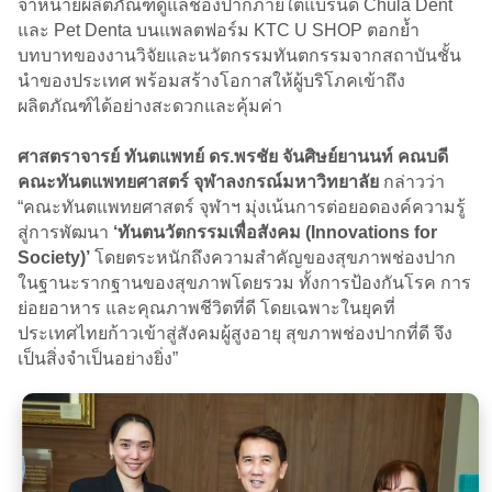
จำหน่ายผลิตภัณฑ์ดูแลช่องปากภายใต้แบรนด์ Chula Dent
และ Pet Denta บนแพลตฟอร์ม KTC U SHOP ตอกย้ำ
บทบาทของงานวิจัยและนวัตกรรมทันตกรรมจากสถาบันชั้น
นำของประเทศ พร้อมสร้างโอกาสให้ผู้บริโภคเข้าถึง
ผลิตภัณฑ์ได้อย่างสะดวกและคุ้มค่า
ศาสตราจารย์ ทันตแพทย์ ดร.พรชัย จันศิษย์ยานนท์
คณบดี
คณะทันตแพทยศาสตร์ จุฬาลงกรณ์มหาวิทยาลัย
กล่าวว่า
“คณะทันตแพทยศาสตร์ จุฬาฯ มุ่งเน้นการต่อยอดองค์ความรู้
สู่การพัฒนา
‘ทันตนวัตกรรมเพื่อสังคม (Innovations for
Society)’
โดยตระหนักถึงความสำคัญของสุขภาพช่องปาก
ในฐานะรากฐานของสุขภาพโดยรวม ทั้งการป้องกันโรค การ
ย่อยอาหาร และคุณภาพชีวิตที่ดี โดยเฉพาะในยุคที่
ประเทศไทยก้าวเข้าสู่สังคมผู้สูงอายุ สุขภาพช่องปากที่ดี จึง
เป็นสิ่งจำเป็นอย่างยิ่ง”