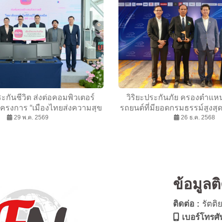
ะกันชีวิต ส่งต่อคอมพิวเตอร์
วิริยะประกันภัย ครองตำแหน
โครงการ “เมืองไทยส่งความสุข
รถยนต์ที่มียอดกรมธรรม์สูงสุ
ห้แก่วิทยาลัยเทคโนโลยีมีนบุรี
29 พ.ค. 2569
& Motorcycle Marketing A
26 ธ.ค. 2568
ค และวิทยาลัยเทคนิคยโสธร
ข้อมูลต
ติดต่อ :
รัตติ
เบอร์โทรศั