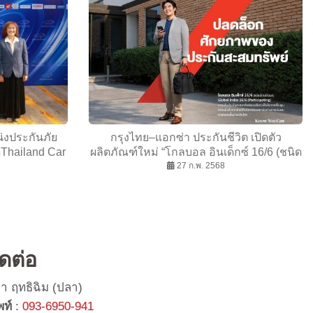
่งประกันภัย
กรุงไทย–แอกซ่า ประกันชีวิต เปิดตัว
ดThailand Car
ผลิตภัณฑ์ใหม่ “โกลบอล อินเด็กซ์ 16/6 (ชนิด
wards 2025
มีเงินปันผล)” ปลดล็อกศักยภาพของประกัน
27 ก.พ. 2568
สะสมทรัพย์ เพิ่มโอกาสเข้าถึงการลงทุน
ระดับโลก
ิดต่อ
ยา ฤทธิฉิม (ปลา)
พท์
:
093-6950-941