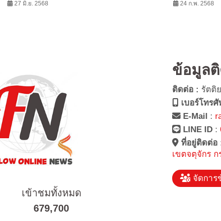
ร่งธุรกิจ! สร้างมูลค่าเพิ่มสิน
27 มิ.ย. 2568
ฝรั่งเศส ฟังก์ชันครบ เริ่มเบาๆ
24 ก.พ. 2568
ทรัพย์
บาท
ข้อมูลต
ติดต่อ :
รัตติ
เบอร์โทรศั
E-Mail
:
r
LINE ID
:
ที่อยู่ติดต่อ
เขตจตุจักร ก
จัดการข
เข้าชมทั้งหมด
679,700