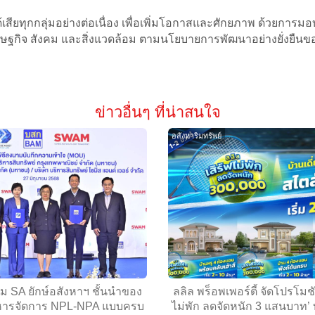
นได้เสียทุกกลุ่มอย่างต่อเนื่อง เพื่อเพิ่มโอกาสและศักยภาพ ด้วยก
รษฐกิจ สังคม และสิ่งแวดล้อม ตามนโยบายการพัฒนาอย่างยั่งยืนของ
ข่าวอื่นๆ ที่น่าสนใจ
อสังหาริมทรัพย์
่ม SA ยักษ์อสังหาฯ ชั้นนำของ
ลลิล พร็อพเพอร์ตี้ จัดโปรโมชั
ิหารจัดการ NPL-NPA แบบครบ
ไม่พัก ลดจัดหนัก 3 แสนบาท’