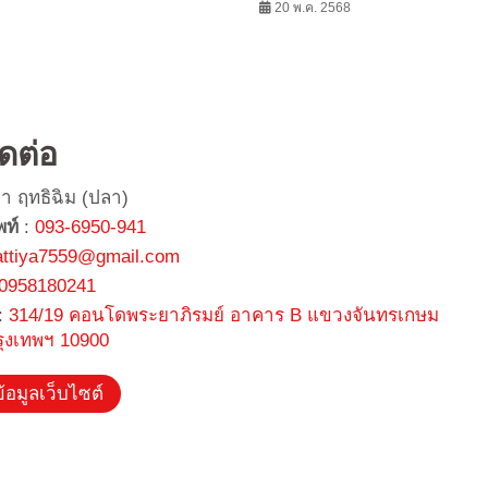
 เพียง 2 ล้าน
Awards 2025 ตอกย้ำจุดยืนผู้นำการพัฒนา
20 พ.ค. 2568
อสังหาฯ อย่างยั่งยืน
ิดต่อ
ยา ฤทธิฉิม (ปลา)
พท์
:
093-6950-941
attiya7559@gmail.com
0958180241
:
314/19 คอนโดพระยาภิรมย์ อาคาร B แขวงจันทรเกษม
รุงเทพฯ 10900
้อมูลเว็บไซต์