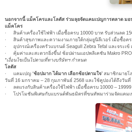
นอกจากนี้ แม็คโครและโลตัส ร่วมลุยจัดแคมเปญการตลาด มอบสิ
แม็คโคร
· สินค้าเครื่องใช้ไฟฟ้า เมื่อซื้อครบ 10000 บาท รับส่วนลด 1
· สินค้าสุขภาพและความงามภายใต้กลุ่มยูนิลีเวอร์ เมื่อซื้อคร
· อุปกรณ์เครื่องครัวแบรนด์ Seagull Zebra Tefal และจระเข้ เ
· คุ้มค่าและสะดวกยิ่งขึ้น! ช้อปผ่านแอปพลิเคชัน Makro PRO รั
*เงื่อนไขเป็นไปตามที่ทางบริษัทฯ กำหนด
โลตัส
· แคมเปญ
‘ช้อปมาก ได้มาก เลือกช้อปตามใจ’
สมาชิกมายโลต
วันที่ 16 มกราคม – 28 กุมภาพันธ์ 2568 และใช้คูปองได้ถึงวันที
· ลดแรงกับสินค้าเครื่องใช้ไฟฟ้า เมื่อซื้อครบ 10000 – 19999
· โปรโมชันพิเศษกับแบรนด์พันธมิตรที่ขนทัพมาร่วมจัดแคมเป