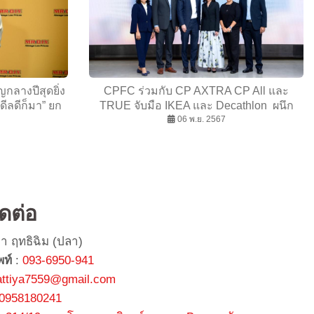
ญกลางปีสุดยิ่ง
CPFC ร่วมกับ CP AXTRA CP All และ
ดีลดีก็มา” ยก
TRUE จับมือ IKEA และ Decathlon ผนึก
้อมแจกทองและ
กำลังพลิกโฉมอนาคตร้านสะดวกซื้อ นำร่อง
06 พ.ย. 2567
ว่า 8 แสนบาท
บนทำเลแม็คโคร หางดง จ.เชียงใหม่ พร้อม
เปิดให้บริการอย่างเป็นทางการมีนาคม 2568
ิดต่อ
ยา ฤทธิฉิม (ปลา)
พท์
:
093-6950-941
attiya7559@gmail.com
0958180241