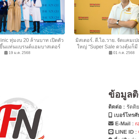
nic ทุ่มงบ 20 ล้านบาท เปิดตัว
มิสเตอร์. ดี.ไอ.วาย. จัดแคมเป
 ขึ้นแท่นแบรนด์แอมบาสเดอร์
ใหญ่ “Super Sale ดวงคุ้มก็มี 
าด Wellness ดูแลสุขภาพครบ
19 ม.ค. 2568
ทัพสินค้าลดสูงสุด 50% พร
01 ก.ค. 2568
วงจรรับปี 2568
ของรางวัลอื่นๆ รวมมูลค่าก
ข้อมูลต
ติดต่อ :
รัตติ
เบอร์โทรศั
E-Mail
:
r
LINE ID
: