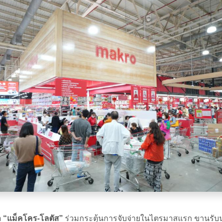
ลีก “แม็คโคร-โลตัส”
ร่วมกระตุ้นการจับจ่ายในไตรมาสแรก ขานรับ