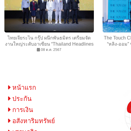
ไทยเจียระไน กรุ๊ป ผนึกพันธมิตร เตรียมจัด
The Touch Cli
งานใหญ่ระดับอาเซียน “Thailand Headlines
“หลิง-ออม”
Person of the Year Awards 2024” ครั้งที่ 8
08 ต.ค. 2567
พร้อมรุกตล
เพื่อมอบรางวัลให้แก่บุคคลที่สร้างชื่อเสียงทั้ง
ในและต่างประเทศ
หน้าแรก
ประกัน
การเงิน
อสังหาริมทรัพย์