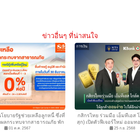
ข่าวอื่นๆ ที่น่าสนใจ
การเงิน
ยบายรัฐช่วยเหลือลูกหนี้ ซึ่งที่
กสิกรไทย ร่วมมือ เอ็มทีเอส 
้รับผลกระทบจากสาธารณภัย พัก
สุก) เปิดตัวฟีเจอร์ใหม่ ออมทอ
3 เดือน พร้อมลดอัตราดอกเบี้ย
01 ต.ค. 2567
บาทผ่านแอปพลิเคชันธนาคารไ
25 ก.ย. 2568
เหลือ 0% ต่อปี 3 เดือนแรก
ให้ลูกค้าออมง่ายไปได้อีก