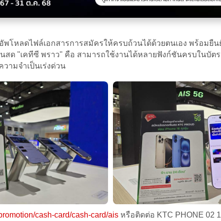
อัพโหลดไฟล์เอกสารการสมัครให้ครบถ้วนได้ด้วยตนเอง พร้อมยืนยั
สด "เคทีซี พราว" คือ สามารถใช้งานได้หลายฟังก์ชันครบในบัตรเดี
ีความจำเป็นเร่งด่วน
/promotion/cash-card/cash-card/ais
หรือติดต่อ KTC PHONE 02 123 50