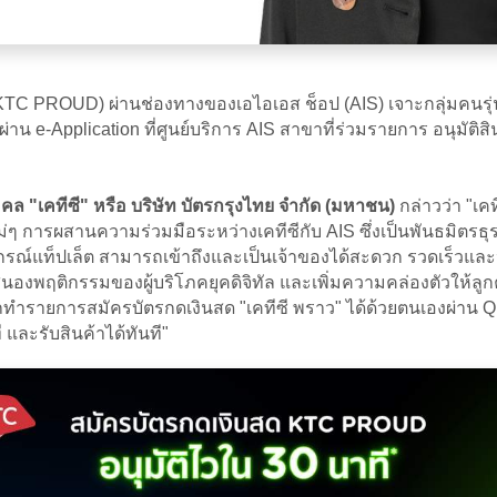
 (KTC PROUD) ผ่านช่องทางของเอไอเอส ช็อป (AIS) เจาะกลุ่มคนร
 e-Application ที่ศูนย์บริการ AIS สาขาที่ร่วมรายการ อนุมัติสิน
คคล "เคทีซี" หรือ บริษัท บัตรกรุงไทย จำกัด (มหาชน)
กล่าวว่า
"เค
ม่ๆ การผสานความร่วมมือระหว่างเคทีซีกับ AIS ซึ่งเป็นพันธมิตรธุ
ละอุปกรณ์แท็ปเล็ต สามารถเข้าถึงและเป็นเจ้าของได้สะดวก รวดเร็
ตอบสนองพฤติกรรมของผู้บริโภคยุคดิจิทัล และเพิ่มความคล่องตัวให้ลู
ยการสมัครบัตรกดเงินสด "เคทีซี พราว" ได้ด้วยตนเองผ่าน QR Co
ี และรับสินค้าได้ทันที"