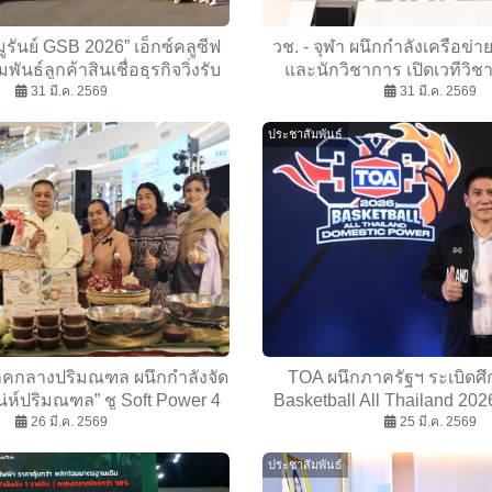
มูรันย์ GSB 2026” เอ็กซ์คลูซีฟ
วช. - จุฬา ผนึกกำลังเครือข่
พันธ์ลูกค้าสินเชื่อธุรกิจวิ่งรับ
และนักวิชาการ เปิดเวทีวิชา
์สิทธิ์ รอบเกาะรัตนโกสินทร์
31 มี.ค. 2569
เหตุการณ์แผ่นดินไหว 28 มีน
31 มี.ค. 2569
บทเรียนสู่การยกระดับมา
ประชาสัมพันธ์
ปลอดภัยของประเท
ภาคกลางปริมณฑล ผนึกกำลังจัด
TOA ผนึกภาครัฐฯ ระเบิดศึ
น่ห์ปริมณฑล” ชู Soft Power 4
Basketball All Thailand 2026’
มผัส “ศรัทธา-ศิลป์-กิน-เที่ยว”
26 มี.ค. 2569
15 สนามทั่วไทย ชูยุทธศาสต
25 มี.ค. 2569
สร้างสรรค์ 2–6 เม.ย.นี้ ณ ฟิว
Power’ ปั้นเยาวชนไทยสู่ทำเ
ประชาสัมพันธ์
อร์พาร์คและสเปลล์