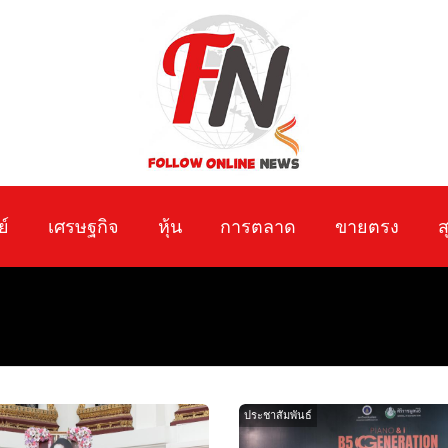
ย์
เศรษฐกิจ
หุ้น
การตลาด
ขายตรง
ส
ประชาสัมพันธ์