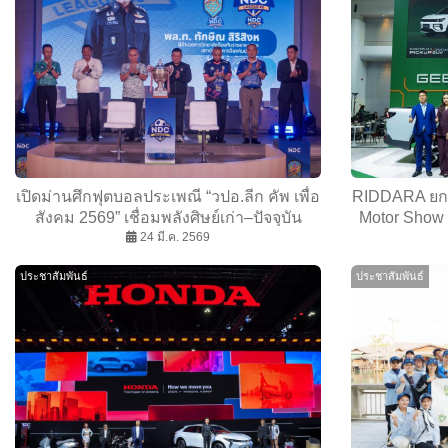
เปิดม่านศึกฟุตบอลประเพณี “วปอ.ลีก คัพ เพื่อ
RIDDARA ยกท
สังคม 2569” เชื่อมพลังศิษย์เก่า–ปัจจุบัน
Motor Show
สร้างโอกาสเยาวชน ประเดิมฟาดแข้ง 29
24 มี.ค. 2569
การขับขี่ท
มี.ค. นี้
ประกาศปรับล
ประชาสัมพันธ์
ประชาสัมพันธ์