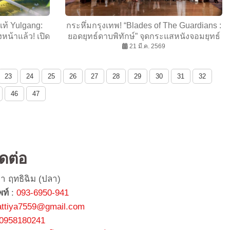
ท้ Yulgang:
กระหึ่มกรุงเทพ! “Blades of The Guardians :
หน้าแล้ว! เปิด
ยอดยุทธ์ดาบพิทักษ์” จุดกระแสหนังจอมยุทธ์
า และ หม่ำ จ๊
จีน ผู้ชมนับพันแห่ร่วมรอบพิเศษ
21 มี.ค. 2569
ด่นเกม
23
24
25
26
27
28
29
30
31
32
46
47
ิดต่อ
ยา ฤทธิฉิม (ปลา)
พท์
:
093-6950-941
attiya7559@gmail.com
0958180241