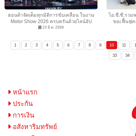
ฮอนด้าจัดเต็มทุกมิติการขับเคลื่อน ในงาน
ไอ.ซี.ซี.รวม
Motor Show 2026 ครบครันด้วยไลน์อัป
ขยะฟื้นฟู
ผลิตภัณฑ์และเทคโนโลยี ที่ครอบคลุมความ
23 มี.ค. 2569
กระจ
ต้องการของลูกค้า โค้งสุดท้าย! โปรตะลึง
ตรึงราคา จองภายใน 6 เม.ย. 2569 ที่งานและ
1
2
3
4
5
6
7
8
9
10
11
โชว์รูมทั่วประเทศ
33
34
หน้าแรก
ประกัน
การเงิน
อสังหาริมทรัพย์