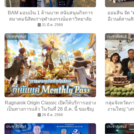
BAM มอบเงิน 1 ล้านบาท สนับสนุนกิจการ
ออมสิน จัด “
สมาคมนิสิตเก่าจุฬาลงกรณ์มหาวิทยาลัย
อีเวนต์สานสัม
31 มี.ค. 2569
พลังศักดิ
ประชาสัมพันธ์
ประชาสัมพันธ์
Ragnarok Origin Classic เปิดให้บริการอย่าง
กลุ่มจังหวัด
เป็นทางการแล้ว ในวันที่ 26 มี.ค. นี้ ขอเชิญ
งานใหญ่ “เส
ชวนทุกท่านมาร่วมเป็นส่วนหนึ่งกับการผจญ
26 มี.ค. 2569
จังหวัด ชวนสั
ภัยสุดแฟร์
หนุนเศรษฐกิจ
ประชาสัมพันธ์
ประชาสัมพันธ์
เจ