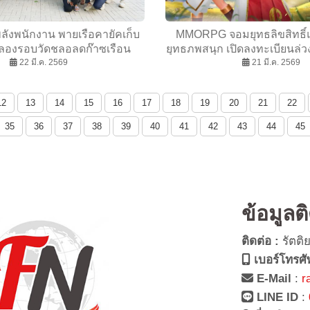
พลังพนักงาน พายเรือคายัคเก็บ
MMORPG จอมยุทธลิขสิทธิ์แ
คลองรอบวัดชลอลดก๊าซเรือน
ยุทธภพสนุก เปิดลงทะเบียนล่วง
กสู่สังคมคาร์บอนต่ำ
22 มี.ค. 2569
ตัวพรีเซนเตอร์ ญาญ่า-อุรัสย
21 มี.ค. 2569
กม๊ก พร้อมเผยฟีเจอร์เ
12
13
14
15
16
17
18
19
20
21
22
35
36
37
38
39
40
41
42
43
44
45
ข้อมูลต
ติดต่อ :
รัตติ
เบอร์โทรศั
E-Mail
:
r
LINE ID
: