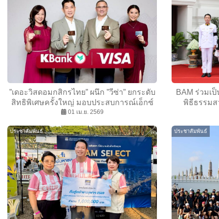
”เดอะวิสดอมกสิกรไทย” ผนึก ”วีซ่า” ยกระดับ
BAM ร่วมเป็
สิทธิพิเศษครั้งใหญ่ มอบประสบการณ์เอ็กซ์
พิธีธรรม
คลูซีฟให้ลูกค้าครบทั้งการเดินทาง-ที่พัก-มื้อ
01 เม.ย. 2569
สมเด็จพระนาง
พิเศษ
พระบ
ประชาสัมพันธ์
ประชาสัมพันธ์