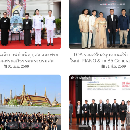
นเจ้าภาพบำเพ็ญกุศล และพระ
TOA ร่วมสนับสนุนคอนเสิร์ต
สวดพระอภิธรรมพระบรมศพ
ใหญ่ ‘PIANO & i x B5 Genera
เจ้าสิริกิติ์ พระบรมราชินีนาถ
01 เม.ย. 2569
ศิริราชมูลนิธิ เพื่อปรับปรุงห
31 มี.ค. 2569
รมราชชนนีพันปีหลวง
พยาบาลศิริราช เพิ่ม “โอกาสแห
ประชาสัมพันธ์
ให้ผู้ป่วย