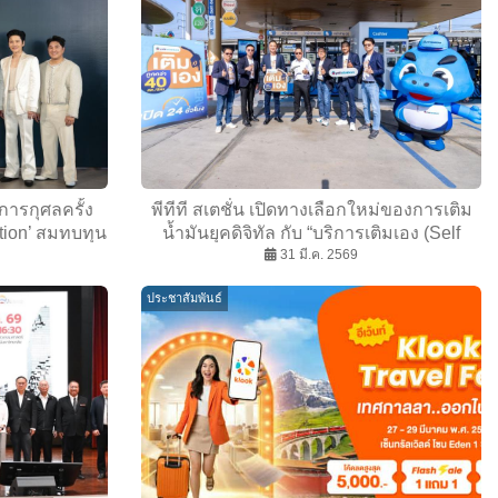
การกุศลครั้ง
พีทีที สเตชั่น เปิดทางเลือกใหม่ของการเติม
tion’ สมทบทุน
น้ำมันยุคดิจิทัล กับ “บริการเติมเอง (Self
้องผ่าตัดโรง
Serve)” ชูจุดเด่น “สั่ง เติม จ่าย ครบ” จบในแอ
31 มี.ค. 2569
่งการมีชีวิต”
ปเดียว
ประชาสัมพันธ์